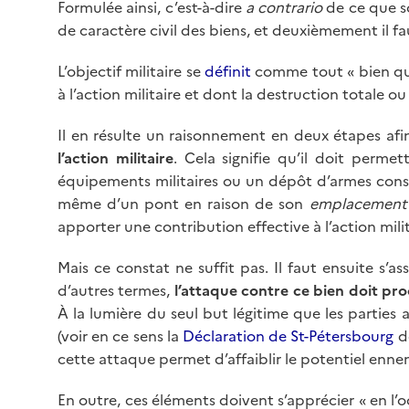
Formulée ainsi, c’est-à-dire
a contrario
de ce que so
de caractère civil des biens, et deuxièmement il fa
L’objectif militaire se
définit
comme tout « bien qui,
à l’action militaire et dont la destruction totale ou
Il en résulte un raisonnement en deux étapes afin 
l’action militaire
. Cela signifie qu’il doit permet
équipements militaires ou un dépôt d’armes con
même d’un pont en raison de son
emplacement
apporter une contribution effective à l’action milita
Mais ce constat ne suffit pas. Il faut ensuite s’a
d’autres termes,
l’attaque contre ce bien doit pr
À la lumière du seul but légitime que les parties a
(voir en ce sens la
Déclaration de St-Pétersbourg
de
cette attaque permet d’affaiblir le potentiel enne
En outre, ces éléments doivent s’apprécier « en l’