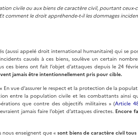
on civile ou aux biens de caractère civil, pourtant ceux-ci 
 ? Et comment le droit appréhende-t-il les dommages incide
més (aussi appelé droit international humanitaire) qui se po
ncidents causés à ces biens, soulève un certain nombre
s ces biens ont fait l’objet d’attaques depuis le 24 février
uvent jamais être intentionnellement pris pour cible.
« En vue d’assurer le respect et la protection de la populatio
ion entre la population civile et les combattants ainsi qu’
pérations que contre des objectifs militaires » (
Article 4
 devraient jamais faire l’objet d’attaques directes.
Encore fa
tés nous enseignent que «
sont biens de caractère civil tous 