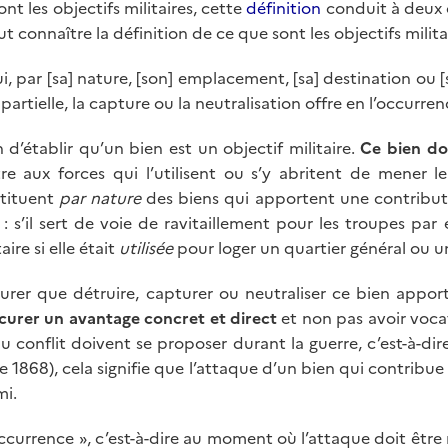
nt les objectifs militaires, cette
définition
conduit à deux 
ut connaître la définition de ce que sont les objectifs mili
 par [sa] nature, [son] emplacement, [sa] destination ou [
 partielle, la capture ou la neutralisation offre en l’occurre
d’établir qu’un bien est un objectif militaire.
Ce bien
do
tre aux forces qui l’utilisent ou s’y abritent de mener le
stituent
par nature
des biens qui apportent une contribution
: s’il sert de voie de ravitaillement pour les troupes p
ire si elle était
utilisée
pour loger un quartier général ou u
ssurer que détruire, capturer ou neutraliser ce bien appor
ocurer un avantage concret et direct
et non pas avoir voca
u conflit doivent se proposer durant la guerre, c’est-à-dire
 1868), cela signifie que l’attaque d’un bien qui contribue à
mi.
occurrence », c’est-à-dire au moment où l’attaque doit être 