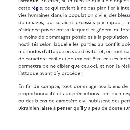
l’attaque
. En effet, si un bien se qualifie d’objec
cette
règle
, ce qui revient à ne pas planifier, à 
vies humaines dans la population civile, des bles
dommages, qui seraient excessifs par rapport à 
résidence privée ont vu le quartier général de force
le moins de dommages possibles à la population o
hostilités selon laquelle les parties au confli
méthodes d’attaque en vue d’éviter et, en tout ca
de caractère civil qui pourraient être causés inc
permettra de ne cibler que ceux-ci, et non la rés
l’attaque avant d’y procéder.
En fin de compte, tout dommage aux biens de carac
proportionnalité et aux précautions sont bien respe
ou des biens de caractère civil subissent des p
ukrainien laisse à penser qu’il y a peu de doute su