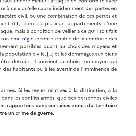
s, il faut encore mener l’attaque en conformité avec
ndre à ce « qu’elle cause incidemment des pertes en
ractère civil, ou une combinaison de ces pertes et
ement dit, si un ou plusieurs appartements d’une
que, mais à condition de veiller à ce qu’il soit fait
 troisième
règle
incontournable de la conduite des
tiquement possibles quant au choix des moyens et
a population civile, […] et les dommages aux biens
être détruits, il convient de choisir un moyen qui
n des habitants ou à les avertir de l’imminence de
és. Si les règles relatives à la distinction, à la
n dans les conflits armés, que des personnes civiles
ons rapportées dans certaines zones du territoire
outre un crime de guerre
.