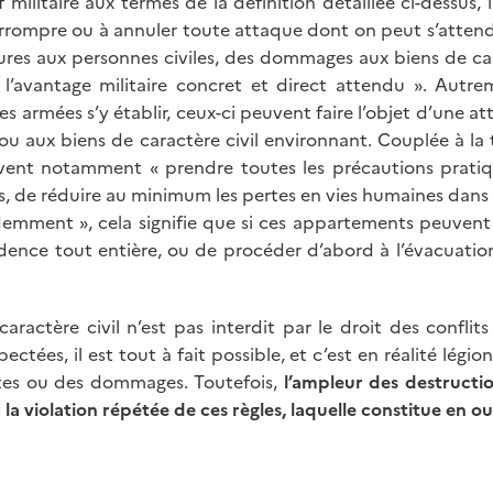
tif militaire aux termes de la définition détaillée ci-dessu
interrompre ou à annuler toute attaque dont on peut s’atte
sures aux personnes civiles, des dommages aux biens de ca
l’avantage militaire concret et direct attendu ». Autr
s armées s’y établir, ceux-ci peuvent faire l’objet d’une atta
u aux biens de caractère civil environnant. Couplée à la
t doivent notamment « prendre toutes les précautions pra
s, de réduire au minimum les pertes en vies humaines dans l
idemment », cela signifie que si ces appartements peuvent 
idence tout entière, ou de procéder d’abord à l’évacuatio
tère civil n’est pas interdit par le droit des conflits arm
ctées, il est tout à fait possible, et c’est en réalité légio
ertes ou des dommages. Toutefois,
l’ampleur des destructi
r la violation répétée de ces règles, laquelle constitue en 