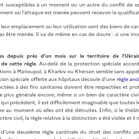
ent susceptibles à un moment ou un autre du conflit de ser
 moment où l’attaque est menée peuvent recevoir la qualificat
, leur emplacement ou leur utilisation sont des biens de cara
as être menée. Il va de même en cas de doute : si une ince
 depuis près d’un mois sur le territoire de l’Ukraine
de cette règle
. Au-delà de la protection spéciale accord
tions à Marioupol, à Kharkiv ou Kherson semble sans app
ection spéciale offerte aux hôpitaux découle d’une
règle anc
fectées à des fins sanitaires doivent être respectées et pro
re plus générale encore, même si un bien de caractère civil,
es qui précèdent, il est difficilement imaginable que toutes 
aire au moment où elles ont été détruites. Enfin, si le théâ
ère civil, la règle relative à la distinction a été violée et 
n d’une deuxième règle cardinale du droit des conflits a