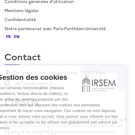
Conditions générales d'utilisation
Mentions légales
Confidentialité
Notre partenariat avec Paris-Panthéon-Université
FR
EN
Contact
École militaire, 1 place Joffre, 75007 Paris
contact@irsem.fr
L'IRSEM
L’Institut de Recherche Stratégique de l’École Militaire, principal
centre d’études sur la guerre dans le monde francophone, est
partenaire du nouvel établissement public Université Paris-