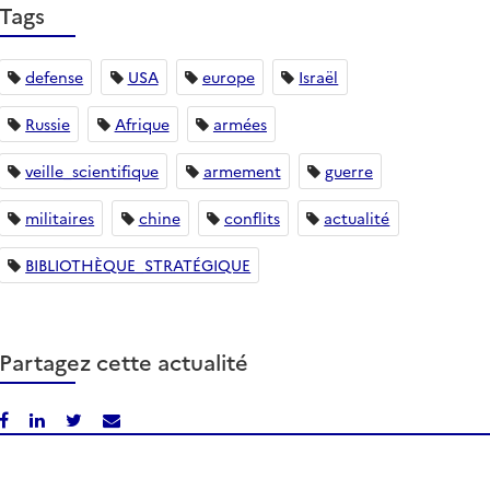
Tags
defense
USA
europe
Israël
Russie
Afrique
armées
veille_scientifique
armement
guerre
militaires
chine
conflits
actualité
BIBLIOTHÈQUE_STRATÉGIQUE
Partagez cette actualité