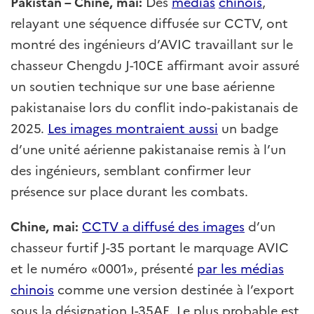
Pakistan – Chine, mai:
Des
médias
chinois
,
relayant une séquence diffusée sur CCTV, ont
montré des ingénieurs d’AVIC travaillant sur le
chasseur Chengdu J-10CE affirmant avoir assuré
un soutien technique sur une base aérienne
pakistanaise lors du conflit indo-pakistanais de
2025.
Les images montraient aussi
un badge
d’une unité aérienne pakistanaise remis à l’un
des ingénieurs, semblant confirmer leur
présence sur place durant les combats.
Chine, mai:
CCTV a diffusé des images
d’un
chasseur furtif J-35 portant le marquage AVIC
et le numéro «0001», présenté
par les médias
chinois
comme une version destinée à l’export
sous la désignation J-35AE. Le plus probable est