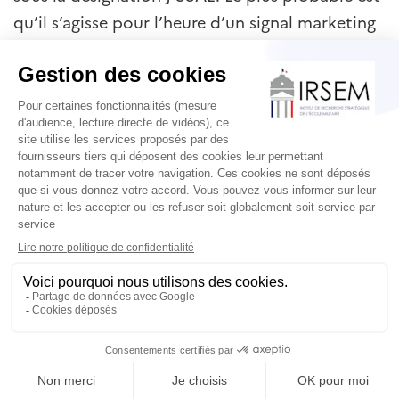
qu’il s’agisse pour l’heure d’un signal marketing
concernant les ambitions chinoises en matière
d’exportation du chasseur.
Empreinte à l’étranger du
secteur spatial chinois
Chine, 25 avril:
La
Chine a lancé le satellite
pakistanais
PRSC-EO3 depuis le centre de
lancement de Taiyuan (太原卫星发射中心), au
moyen d’une fusée Longue Marche-6 (长征六号
运载火箭). Cette mission constitue le
troisième
lancement chinois
pour la constellation
pakistanaise PRSC-EO (voir
veille no 2
).