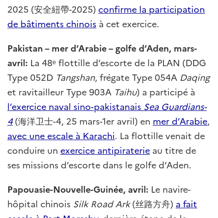
2025 (安全紐帶-2025)
confirme la participation
de bâtiments chinois
à cet exercice.
Pakistan – mer d’Arabie – golfe d’Aden, mars-
avril:
La 48ᵉ flottille d’escorte de la PLAN (DDG
Type 052D
Tangshan
, frégate Type 054A
Daqing
et ravitailleur Type 903A
Taihu
) a participé à
l’exercice naval sino-pakistanais
Sea Guardians-
4
(海洋卫士-4, 25 mars-1er avril) en
mer d’Arabie
,
avec une escale à Karachi
. La flottille venait de
conduire un
exercice antipiraterie
au titre de
ses missions d’escorte dans le golfe d’Aden.
Papouasie-Nouvelle-Guinée, avril:
Le navire-
hôpital chinois
Silk Road Ark
(丝路方舟)
a fait