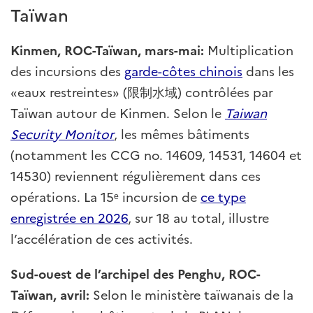
Taïwan
Kinmen, ROC-Taïwan, mars-mai:
Multiplication
des incursions des
garde-côtes chinois
dans les
«eaux restreintes» (限制水域) contrôlées par
Taïwan autour de Kinmen. Selon le
Taiwan
Security Monitor
, les mêmes bâtiments
(notamment les CCG no. 14609, 14531, 14604 et
14530) reviennent régulièrement dans ces
opérations. La 15ᵉ incursion de
ce type
enregistrée en 2026
, sur 18 au total, illustre
l’accélération de ces activités.
Sud-ouest de l’archipel des Penghu, ROC-
Taïwan, avril:
Selon le ministère taïwanais de la