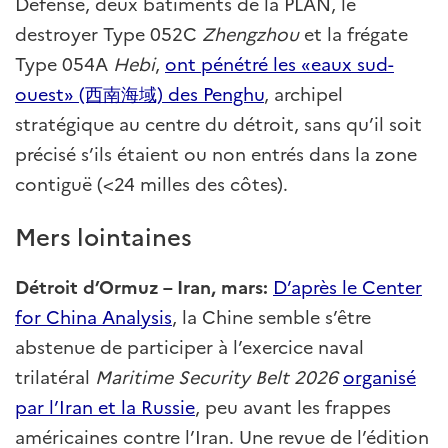
Défense, deux bâtiments de la PLAN, le
destroyer Type 052C
Zhengzhou
et la frégate
Type 054A
Hebi
,
ont pénétré les «eaux sud-
ouest» (西南海域) des Penghu
, archipel
stratégique au centre du détroit, sans qu’il soit
précisé s’ils étaient ou non entrés dans la zone
contiguë (<24 milles des côtes).
Mers lointaines
Détroit d’Ormuz – Iran, mars:
D’après le Center
for China Analysis
, la Chine semble s’être
abstenue de participer à l’exercice naval
trilatéral
Maritime Security Belt 2026
organisé
par l’Iran et la Russie
, peu avant les frappes
américaines contre l’Iran. Une revue de l’édition