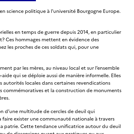
en science politique à l'université Bourgogne Europe.
elles en temps de guerre depuis 2014, en particulier
at? Ces hommages mettent en évidence des
ez les proches de ces soldats qui, pour une
nt par les mères, au niveau local et sur l’ensemble
e-aide qui se déploie aussi de manière informelle. Elles
es autorités locales dans certaines revendications
nies commémoratives et la construction de monuments
ères.
on d’une multitude de cercles de deuil qui
 à faire exister une communauté nationale à travers
 la patrie. Cette tendance unificatrice autour du deuil
 ou de dissensions quant aux pratiques ou aux